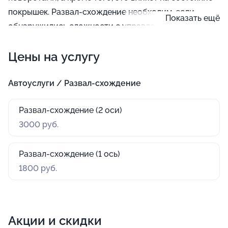
покрышек. Развал-схождение необходим, если
Показать ещё
обнаружились сложности с управляемостью
автомобиля, а также после выполнения таких
Цены на услугу
операций, как замена шарнира равных угловых
скоростей, наконечника рулевой тяги или шаровых
шарниров.
Автоуслуги / Развал-схождение
Развал-схождение (2 оси)
3000 руб.
Развал-схождение (1 ось)
1800 руб.
Акции и скидки